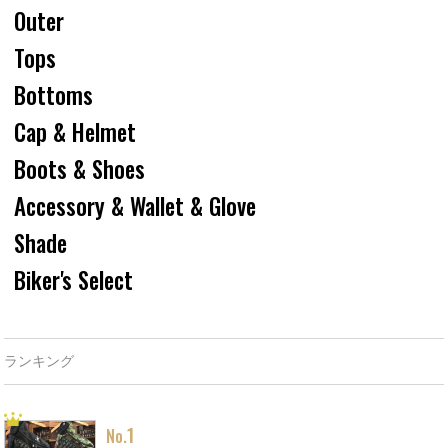
Outer
Tops
Bottoms
Cap & Helmet
Boots & Shoes
Accessory & Wallet & Glove
Shade
Biker's Select
ランキング
1
No.