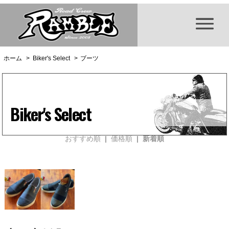
ホーム
>
Biker's Select
>
ブーツ
Biker's Select
おすすめ順
|
価格順
| 新着順