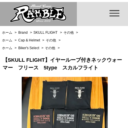
ホーム
>
Brand
>
SKULL FLIGHT
>
その他
>
ホーム
>
Cap & Helmet
>
その他
>
ホーム
>
Biker's Select
>
その他
>
【SKULL FLIGHT】イヤーループ付きネックウォー
マー フリース 5type スカルフライト