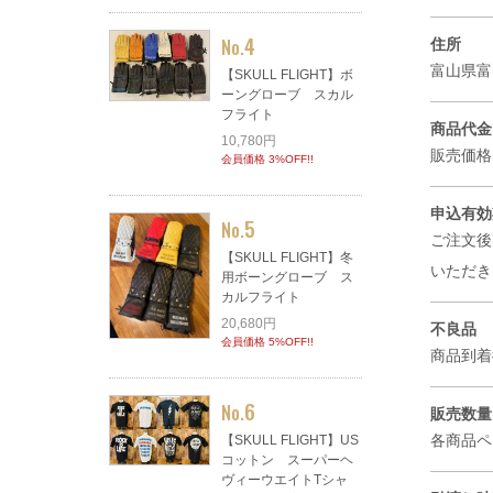
4
No.
住所
富山県富
【SKULL FLIGHT】ボ
ーングローブ スカル
フライト
商品代金
10,780円
販売価格
会員価格 3%OFF!!
申込有効
5
No.
ご注文後
【SKULL FLIGHT】冬
いただ
用ボーングローブ ス
カルフライト
20,680円
不良品
会員価格 5%OFF!!
商品到着
6
No.
販売数量
各商品
【SKULL FLIGHT】US
コットン スーパーヘ
ヴィーウエイトTシャ