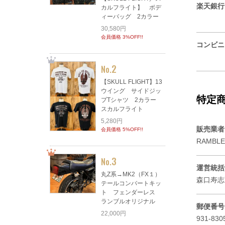
楽天銀行
カルフライト】 ボデ
ィーバッグ 2カラー
30,580円
会員価格 3%OFF!!
コンビニ
2
No.
【SKULL FLIGHT】13
ウイング サイドジッ
特定
プTシャツ 2カラー
スカルフライト
5,280円
販売業者
会員価格 5%OFF!!
RAMBL
3
No.
運営統括
丸Z系→MK2（FX１）
森口寿
テールコンバートキッ
ト フェンダーレス
ランブルオリジナル
郵便番号
22,000円
931-83