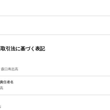
商取引法に基づく表記
E 森口寿志高
責任者名
志高
05