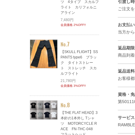
引渡し時
ツ 4タイプ スカルフ
ライト カリフォルニ
ご注文を
アライン
7,480円
お支払い
会員価格 2%OFF!!
当方から
7
No.
返品期限
【SKULL FLIGHT】SS
商品到着
PANTS type6 ブラッ
ク タイトストレー
ト ストレッチ スカ
返品送料
ルフライト
お客様都
21,780円
会員価格 3%OFF!!
資格・免
第5011
8
No.
【THE FLAT HEAD】3
サービス
本針の1本外し Tシャ
ツ MOTORCYCLE R
RAMBL
ACE FN-THC-048
フラットヘッド