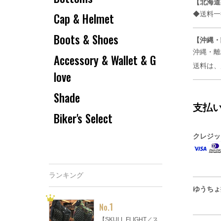
【北海道
◆送料一律
Cap & Helmet
Boots & Shoes
【沖縄・
沖縄・離
Accessory & Wallet & G
送料は
love
Shade
支払
Biker's Select
クレジッ
ランキング
ゆうちょ
1
No.
【SKULL FLIGHT／ス