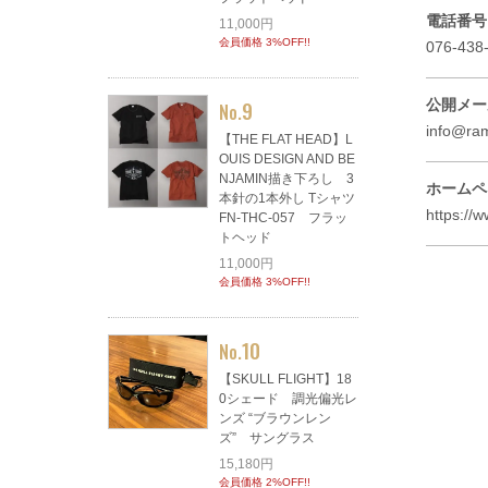
電話番号
11,000円
会員価格 3%OFF!!
076-438
9
公開メー
No.
info@ra
【THE FLAT HEAD】L
OUIS DESIGN AND BE
NJAMIN描き下ろし 3
ホームペ
本針の1本外し Tシャツ
https://
FN-THC-057 フラッ
トヘッド
11,000円
会員価格 3%OFF!!
10
No.
【SKULL FLIGHT】18
0シェード 調光偏光レ
ンズ “ブラウンレン
ズ” サングラス
15,180円
会員価格 2%OFF!!