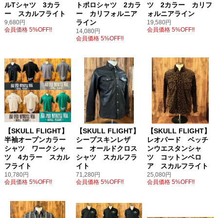
ルTシャツ 3カラ
トポロシャツ 2カラ
ツ 2カラー カリフ
ー スカルフライト
ー カリフォルニア
ォルニアライン
ライン
9,680円
19,580円
会員価格 5%OFF!!
会員価格 5%OFF!!
14,080円
会員価格 5%OFF!!
【SKULL FLIGHT】
【SKULL FLIGHT】
【SKULL FLIGHT】
半袖オープンカラー
シープスキンレザ
レオパード ベッチ
シャツ ワークシャ
ー オールドクロス
ンウエスタンシャ
ツ 4カラー スカル
シャツ スカルフラ
ツ コットンベロ
フライト
イト
ア スカルフライト
10,780円
71,280円
25,080円
会員価格 5%OFF!!
会員価格 5%OFF!!
会員価格 5%OFF!!