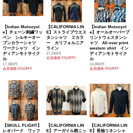
【Indian Motocycl
【CALIFORNIA LIN
【Indian Motocycl
e】チェーン刺繍ワッ
E】ストライプウエス
e】オールオーバープ
ペン シルキーオー
タンシャツ ２カラ
リントウェスタンシ
プンカラーシャツ
ー カリフォルニア
ャツ All over print
ワークシャツ イン
ライン
western shirt イン
ディアンモトサイク
ディアンモトサイク
27,280円
会員価格 5%OFF!!
ル
ル
17,380円
14,960円
会員価格 5%OFF!!
会員価格 5%OFF!!
【SKULL FLIGHT】
【CALIFORNIA LIN
【CALIFORNIA LIN
レオパード ワッフ
E】アーガイル柄ニッ
E】長袖リネンシャ