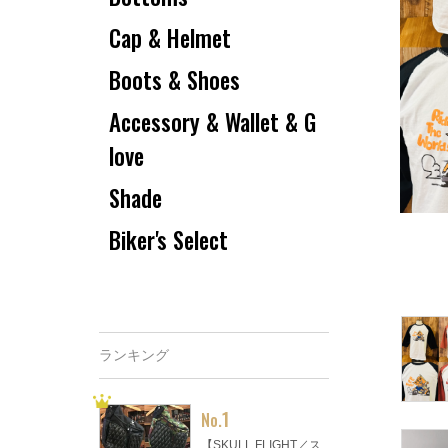
Cap & Helmet
Boots & Shoes
Accessory & Wallet & G
love
Shade
Biker's Select
ランキング
1
No.
【SKULL FLIGHT／ス