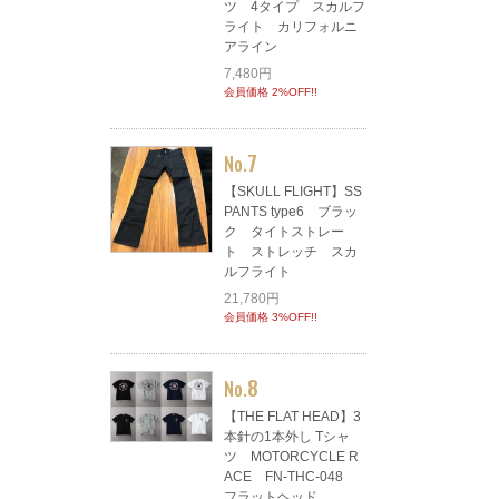
ツ 4タイプ スカルフ
ライト カリフォルニ
アライン
7,480円
会員価格 2%OFF!!
7
No.
【SKULL FLIGHT】SS
PANTS type6 ブラッ
ク タイトストレー
ト ストレッチ スカ
ルフライト
21,780円
会員価格 3%OFF!!
8
No.
【THE FLAT HEAD】3
本針の1本外し Tシャ
ツ MOTORCYCLE R
ACE FN-THC-048
フラットヘッド