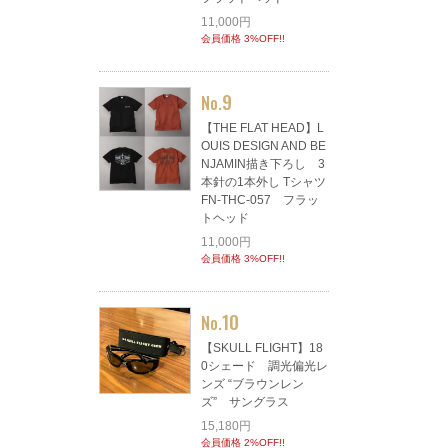
11,000円
会員価格 3%OFF!!
9
No.
【THE FLAT HEAD】L
OUIS DESIGN AND BE
NJAMIN描き下ろし 3
本針の1本外し Tシャツ
FN-THC-057 フラッ
トヘッド
11,000円
会員価格 3%OFF!!
10
No.
【SKULL FLIGHT】18
0シェード 調光偏光レ
ンズ “ブラウンレン
ズ” サングラス
15,180円
会員価格 2%OFF!!