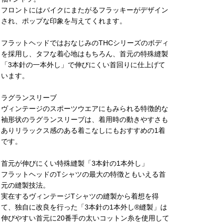
フロントにはバイクにまたがるフラッキーがデザイン
され、ポップな印象を与えてくれます。
フラットヘッドではおなじみのTHCシリーズのボディ
を採用し、タフな着心地はもちろん、首元の特殊縫製
「3本針の一本外し」で伸びにくい首回りに仕上げて
います。
ラグランスリーブ
ヴィンテージのスポーツウエアにもみられる特徴的な
袖形状のラグランスリーブは、着用時の動きやすさも
ありリラックス感のある着こなしにもおすすめの1着
です。
首元が伸びにくい特殊縫製「3本針の1本外し」
フラットヘッドのTシャツの最大の特徴ともいえる首
元の縫製技法。
実在するヴィンテージTシャツの縫製から着想を得
て、独自に改良を行った「3本針の1本外し®縫製」は
伸びやすい首元に20番手の太いコットン糸を使用して