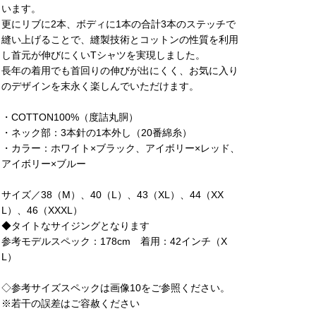
います。
更にリブに2本、ボディに1本の合計3本のステッチで
縫い上げることで、縫製技術とコットンの性質を利用
し首元が伸びにくいTシャツを実現しました。
長年の着用でも首回りの伸びが出にくく、お気に入り
のデザインを末永く楽しんでいただけます。
・COTTON100%（度詰丸胴）
・ネック部：3本針の1本外し（20番綿糸）
・カラー：ホワイト×ブラック、アイボリー×レッド、
アイボリー×ブルー
サイズ／38（M）、40（L）、43（XL）、44（XX
L）、46（XXXL）
◆タイトなサイジングとなります
参考モデルスペック：178cm 着用：42インチ（X
L）
◇参考サイズスペックは画像10をご参照ください。
※若干の誤差はご容赦ください