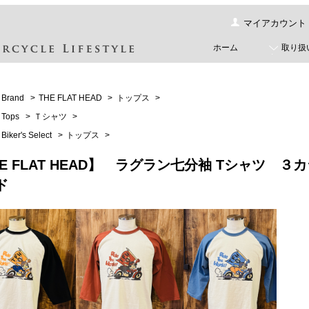
マイアカウント
ホーム
取り扱
Brand
>
THE FLAT HEAD
>
トップス
>
Tops
>
Ｔシャツ
>
Biker's Select
>
トップス
>
E FLAT HEAD】 ラグラン七分袖 Tシャツ ３カラ
ド