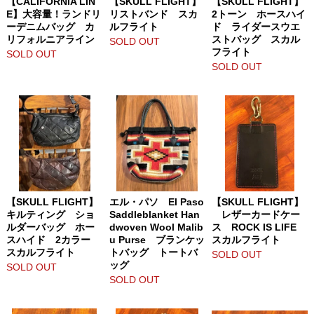
【CALIFORNIA LIN
【SKULL FLIGHT】
【SKULL FLIGHT】
E】大容量！ランドリ
リストバンド スカ
2トーン ホースハイ
ーデニムバッグ カ
ルフライト
ド ライダースウエ
リフォルニアライン
ストバッグ スカル
SOLD OUT
フライト
SOLD OUT
SOLD OUT
【SKULL FLIGHT】
エル・パソ El Paso
【SKULL FLIGHT】
キルティング ショ
Saddleblanket Han
レザーカードケー
ルダーバッグ ホー
dwoven Wool Malib
ス ROCK IS LIFE
スハイド 2カラー
u Purse ブランケッ
スカルフライト
スカルフライト
トバッグ トートバ
SOLD OUT
ッグ
SOLD OUT
SOLD OUT