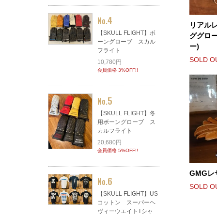
4
No.
リアルレ
【SKULL FLIGHT】ボ
ググロー
ーングローブ スカル
ー)
フライト
SOLD O
10,780円
会員価格 3%OFF!!
5
No.
【SKULL FLIGHT】冬
用ボーングローブ ス
カルフライト
20,680円
会員価格 5%OFF!!
GMGレ
6
No.
SOLD O
【SKULL FLIGHT】US
コットン スーパーヘ
ヴィーウエイトTシャ