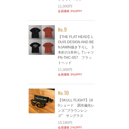
11,000円
会員価格 3%OFF!!
9
No.
【THE FLAT HEAD】L
OUIS DESIGN AND BE
NJAMIN描き下ろし 3
本針の1本外し Tシャツ
FN-THC-057 フラッ
トヘッド
11,000円
会員価格 3%OFF!!
10
No.
【SKULL FLIGHT】18
0シェード 調光偏光レ
ンズ “ブラウンレン
ズ” サングラス
15,180円
会員価格 2%OFF!!