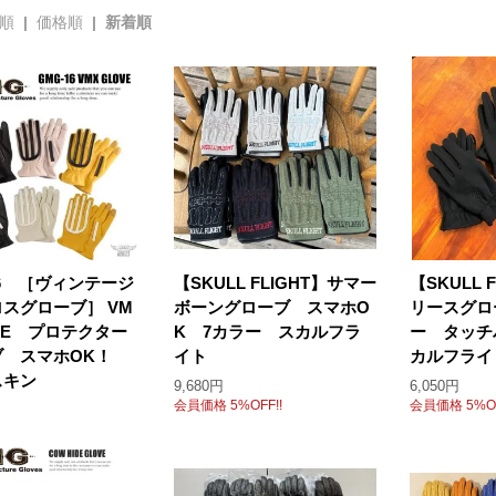
順
|
価格順
| 新着順
16 ［ヴィンテージ
【SKULL FLIGHT】サマー
【SKULL 
スグローブ］ VM
ボーングローブ スマホO
リースグロ
OVE プロテクター
K 7カラー スカルフラ
ー タッチ
ブ スマホOK！
イト
カルフライ
スキン
9,680円
6,050円
会員価格 5%OFF!!
会員価格 5%OF