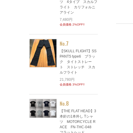
ツ 4タイプ スカルフ
ライト カリフォルニ
アライン
7,480円
会員価格 2%OFF!!
7
No.
【SKULL FLIGHT】SS
PANTS type6 ブラッ
ク タイトストレー
ト ストレッチ スカ
ルフライト
21,780円
会員価格 3%OFF!!
8
No.
【THE FLAT HEAD】3
本針の1本外し Tシャ
ツ MOTORCYCLE R
ACE FN-THC-048
フラットヘッド