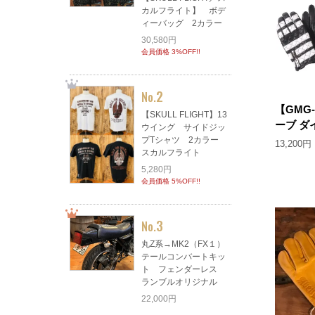
カルフライト】 ボデ
ィーバッグ 2カラー
30,580円
会員価格 3%OFF!!
2
No.
【GMG
【SKULL FLIGHT】13
ーブ ダ
ウイング サイドジッ
プTシャツ 2カラー
13,200円
スカルフライト
5,280円
会員価格 5%OFF!!
3
No.
丸Z系→MK2（FX１）
テールコンバートキッ
ト フェンダーレス
ランブルオリジナル
22,000円