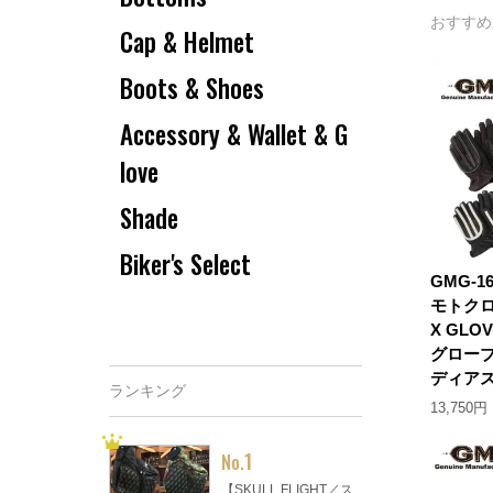
おすすめ
Cap & Helmet
Boots & Shoes
Accessory & Wallet & G
love
Shade
Biker's Select
GMG-
モトクロ
X GL
グロー
ディア
ランキング
13,750円
1
No.
【SKULL FLIGHT／ス