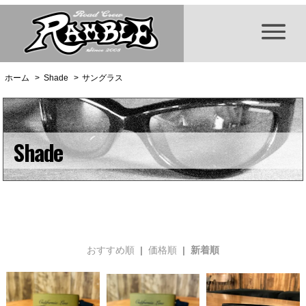
ホーム
>
Shade
>
サングラス
Shade
おすすめ順
|
価格順
| 新着順