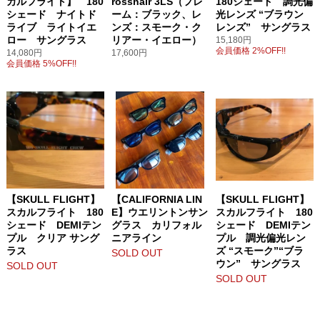
カルフライト】 180
rosshair 3LS（フレ
180シェード 調光偏
シェード ナイトド
ーム：ブラック、レ
光レンズ “ブラウン
ライブ ライトイエ
ンズ：スモーク・ク
レンズ” サングラス
ロー サングラス
リアー・イエロー）
15,180円
会員価格 2%OFF!!
14,080円
17,600円
会員価格 5%OFF!!
【SKULL FLIGHT】
【CALIFORNIA LIN
【SKULL FLIGHT】
スカルフライト 180
E】ウエリントンサン
スカルフライト 180
シェード DEMIテン
グラス カリフォル
シェード DEMIテン
プル クリア サング
ニアライン
プル 調光偏光レン
ラス
ズ “スモーク”“ブラ
SOLD OUT
ウン” サングラス
SOLD OUT
SOLD OUT