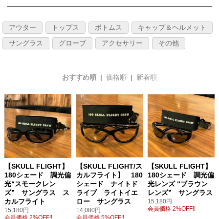
アウター
トップス
ボトムス
キャップ＆ヘルメット
サングラス
グローブ
アクセサリー
その他
おすすめ順 |
価格順
|
新着順
【SKULL FLIGHT】
【SKULL FLIGHT/ス
【SKULL FLIGHT】
180シェード 調光偏
カルフライト】 180
180シェード 調光偏
光“スモークレン
シェード ナイトド
光レンズ “ブラウン
ズ” サングラス ス
ライブ ライトイエ
レンズ” サングラス
カルフライト
ロー サングラス
15,180円
会員価格 2%OFF!!
15,180円
14,080円
会員価格 2%OFF!!
会員価格 5%OFF!!