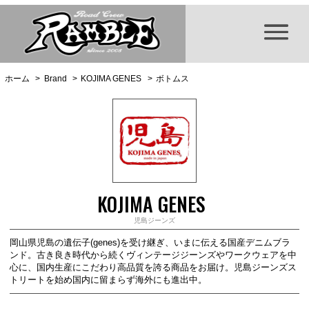
ホーム
>
Brand
>
KOJIMA GENES
>
ボトムス
KOJIMA GENES
児島ジーンズ
岡山県児島の遺伝子(genes)を受け継ぎ、いまに伝える国産デニムブラ
ンド。古き良き時代から続くヴィンテージジーンズやワークウェアを中
心に、国内生産にこだわり高品質を誇る商品をお届け。児島ジーンズス
トリートを始め国内に留まらず海外にも進出中。