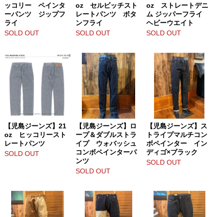
ッコリー ペインタ
oz セルビッチスト
oz ストレートデニ
ーパンツ ジップフ
レートパンツ ボタ
ム ジッパーフライ
ライ
ンフライ
ヘビーウエイト
SOLD OUT
SOLD OUT
SOLD OUT
【児島ジーンズ】21
【児島ジーンズ】ロ
【児島ジーンズ】ス
oz ヒッコリースト
ープ＆ダブルストラ
トライプマルチコン
レートパンツ
イプ ウォバッシュ
ボペインター イン
コンボペインターパ
ディゴ×ブラック
SOLD OUT
ンツ
SOLD OUT
SOLD OUT