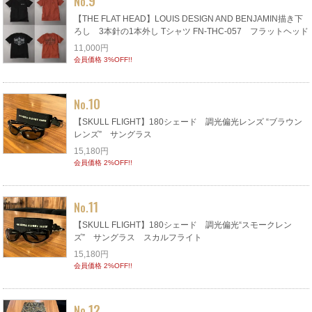
9
No.
【THE FLAT HEAD】LOUIS DESIGN AND BENJAMIN描き下
ろし 3本針の1本外し Tシャツ FN-THC-057 フラットヘッド
11,000円
会員価格 3%OFF!!
10
No.
【SKULL FLIGHT】180シェード 調光偏光レンズ “ブラウン
レンズ” サングラス
15,180円
会員価格 2%OFF!!
11
No.
【SKULL FLIGHT】180シェード 調光偏光“スモークレン
ズ” サングラス スカルフライト
15,180円
会員価格 2%OFF!!
12
No.