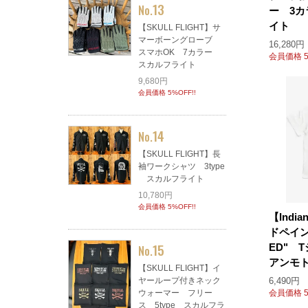
13
No.
ー 3
イト
【SKULL FLIGHT】サ
マーボーングローブ
16,280円
スマホOK 7カラー
会員価格 5
スカルフライト
9,680円
会員価格 5%OFF!!
14
No.
【SKULL FLIGHT】長
袖ワークシャツ 3type
スカルフライト
10,780円
会員価格 5%OFF!!
【India
ドペイント
15
ED" 
No.
アンモ
【SKULL FLIGHT】イ
ヤーループ付きネック
6,490円
ウォーマー フリー
会員価格 5
ス 5type スカルフラ