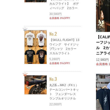
カルフライト】 ボデ
ィーバッグ 2カラー
30,580円
会員価格 3%OFF!!
2
No.
【CALI
【SKULL FLIGHT】13
ーフジ
ウイング サイドジッ
ル 2
プTシャツ 2カラー
ニアラ
スカルフライト
5,280円
12,980円
会員価格 5%OFF!!
会員価格 10
3
No.
丸Z系→MK2（FX１）
テールコンバートキッ
ト フェンダーレス
ランブルオリジナル
22,000円