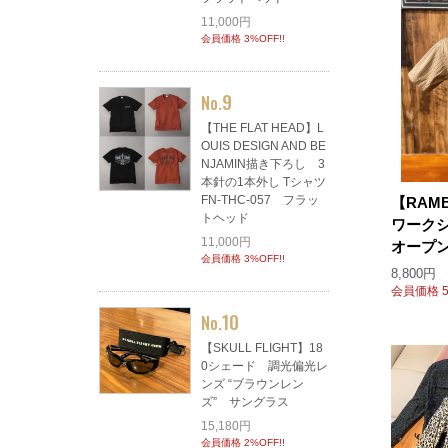
11,000円
会員価格 3%OFF!!
9
No.
【THE FLAT HEAD】L
OUIS DESIGN AND BE
NJAMIN描き下ろし 3
本針の1本外し Tシャツ
FN-THC-057 フラッ
【RAM
トヘッド
ワーク
11,000円
オープ
会員価格 3%OFF!!
8,800円
会員価格 5
10
No.
【SKULL FLIGHT】18
0シェード 調光偏光レ
ンズ “ブラウンレン
ズ” サングラス
15,180円
会員価格 2%OFF!!