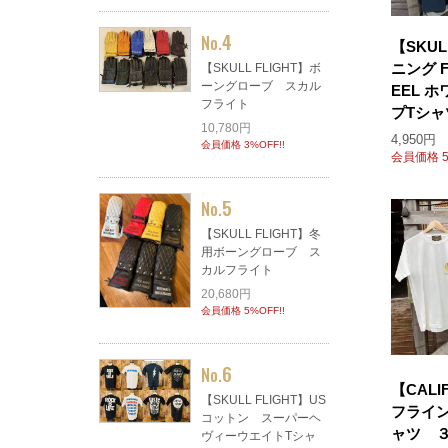
4
No.
【SKUL
ニング F
【SKULL FLIGHT】ボ
ーングローブ スカル
EEL 
フライト
プTシャ
10,780円
4,950円
会員価格 3%OFF!!
会員価格 5
5
No.
【SKULL FLIGHT】冬
用ボーングローブ ス
カルフライト
20,680円
会員価格 5%OFF!!
6
No.
【CALI
【SKULL FLIGHT】US
フライ
コットン スーパーヘ
ャツ 
ヴィーウエイトTシャ