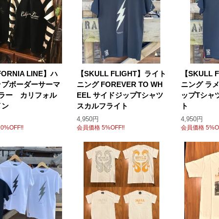
FORNIA LINE】ハ
【SKULL FLIGHT】ライト
【SKULL 
ップボーダーサーマ
ニング FOREVER TO WH
ニング ラ
カラー カリフォル
EEL サイドジップTシャツ
ップTシャ
イン
スカルフライト
ト
4,950円
4,950円
%OFF!!
会員価格 5%OFF!!
会員価格 5%OF