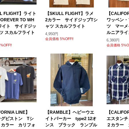
L FLIGHT】ライト
【SKULL FLIGHT】ラメ
【CALIFO
OREVER TO WH
2カラー サイドジップTシ
ワッペン・
ホワイト サイドジッ
ャツ スカルフライト
ツ マーメ
ツ スカルフライト
ルニアライ
4,950円
会員価格 5%OFF!!
6,380円
%OFF!!
会員価格 5%OF
FORNIA LINE】
【RAMBLE】ヘビーウエ
【CALIFO
ングピストン Tシ
イトパーカー type2 12オ
エスタン
３カラー カリフォ
ンス ブラック ランブル
２カラー 