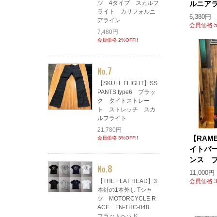
ツ 4タイプ スカルフ
ルニア
ライト カリフォルニ
6,380円
アライン
会員価格 5
7,480円
会員価格 2%OFF!!
7
No.
【SKULL FLIGHT】SS
PANTS type6 ブラッ
ク タイトストレー
ト ストレッチ スカ
ルフライト
21,780円
【RAM
会員価格 3%OFF!!
イトパーカ
ンス 
8
No.
11,000円
【THE FLAT HEAD】3
会員価格 3
本針の1本外し Tシャ
ツ MOTORCYCLE R
ACE FN-THC-048
フラットヘッド