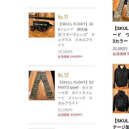
11
No.
【SKULL FLIGHT】18
【SKUL
0シェード 調光偏
ード 
光“スモークレンズ” サ
ングラス スカルフラ
3カラ
イト
20,680円
15,180円
会員価格 5
会員価格 2%OFF!!
12
No.
【SKULL FLIGHT】SS
PANTS type6 タイガ
ーカモ タイトストレ
ート ストレッチ ス
カルフライト
21,780円
会員価格 3%OFF!!
【SKUL
テージ