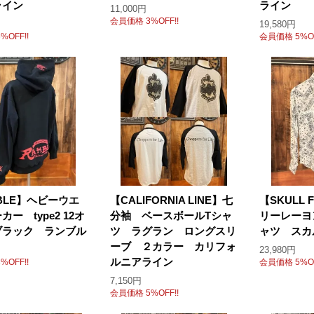
ライン
ライン
11,000円
会員価格 3%OFF!!
19,580円
%OFF!!
会員価格 5%OF
BLE】ヘビーウエ
【CALIFORNIA LINE】七
【SKULL 
ー type2 12オ
分袖 ベースボールTシャ
リーレーヨ
ブラック ランブル
ツ ラグラン ロングスリ
ャツ スカ
ーブ ２カラー カリフォ
23,980円
ルニアライン
%OFF!!
会員価格 5%OF
7,150円
会員価格 5%OFF!!