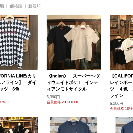
順 |
価格順
|
新着順
ORNIA LINE/カリ
《Indian》 スーパーヘヴ
【CALIFO
ニアライン】 ダイ
ィウェイトポケT インデ
レインボー
ャツ 6色
ィアンモトサイクル
ツ ４色 
ライン
5,390円
%OFF!!
会員価格 20%OFF!!
6,380円
会員価格 10%O