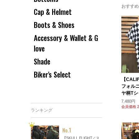
おすすめ
Cap & Helmet
Boots & Shoes
Accessory & Wallet & G
love
Shade
Biker's Select
【CALIF
フォル
ヤ柄Tシ
7,480円
会員価格 20
ランキング
1
No.
【SKULL FLIGHT／ス