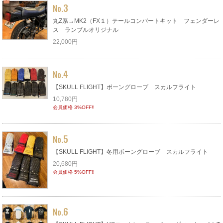
3
No.
丸Z系→MK2（FX１）テールコンバートキット フェンダーレ
ス ランブルオリジナル
22,000円
4
No.
【SKULL FLIGHT】ボーングローブ スカルフライト
10,780円
会員価格 3%OFF!!
5
No.
【SKULL FLIGHT】冬用ボーングローブ スカルフライト
20,680円
会員価格 5%OFF!!
6
No.