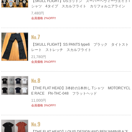
【SKULL FLIGHT】USコットン スーパーヘヴィーウエイトT
シャツ 4タイプ スカルフライト カリフォルニアライン
7,480円
会員価格 2%OFF!!
7
No.
【SKULL FLIGHT】SS PANTS type6 ブラック タイトスト
レート ストレッチ スカルフライト
21,780円
会員価格 3%OFF!!
8
No.
【THE FLAT HEAD】3本針の1本外し Tシャツ MOTORCYCL
E RACE FN-THC-048 フラットヘッド
11,000円
会員価格 3%OFF!!
9
No.
【THE FLAT HEAD】LOUIS DESIGN AND BENJAMIN描き下