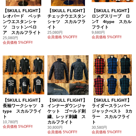
【SKULL FLIGHT】
【SKULL FLIGHT】
【SKULL FLIGHT】
レオパード ベッチ
チェックウエスタン
ロングスリーブ ロ
ンウエスタンシャ
シャツ スカルフラ
ンT 4type スカル
ツ コットンベロ
イト
フライト
ア スカルフライト
25,080円
9,680円
会員価格 5%OFF!!
会員価格 5%OFF!!
25,080円
会員価格 5%OFF!!
【SKULL FLIGHT】
【SKULL FLIGHT】
【SKULL FLIGHT】
長袖ワークシャツ 3
インナーダウンジャ
ライダースランバー
type スカルフライ
ケット ゴールド刺
ジャックべスト 3カ
ト
繍、レッド刺繍 ス
ラー スカルフライ
カルフライト
ト
10,780円
会員価格 5%OFF!!
30,800円
30,580円
会員価格 5%OFF!!
会員価格 5%OFF!!