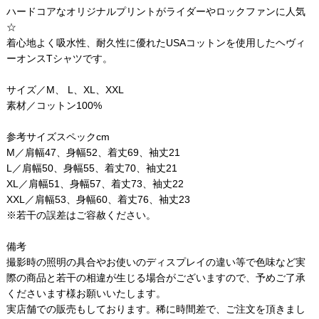
ハードコアなオリジナルプリントがライダーやロックファンに人気
☆
着心地よく吸水性、耐久性に優れたUSAコットンを使用したヘヴィ
ーオンスTシャツです。
サイズ／M、 L、XL、XXL
素材／コットン100%
参考サイズスペックcm
M／肩幅47、身幅52、着丈69、袖丈21
L／肩幅50、身幅55、着丈70、袖丈21
XL／肩幅51、身幅57、着丈73、袖丈22
XXL／肩幅53、身幅60、着丈76、袖丈23
※若干の誤差はご容赦ください。
備考
撮影時の照明の具合やお使いのディスプレイの違い等で色味など実
際の商品と若干の相違が生じる場合がございますので、予めご了承
くださいます様お願いいたします。
実店舗での販売もしております。稀に時間差で、ご注文を頂きまし