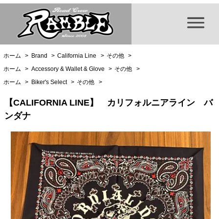
ホーム
>
Brand
>
California Line
>
その他
>
ホーム
>
Accessory & Wallet & Glove
>
その他
>
ホーム
>
Biker's Select
>
その他
>
【CALIFORNIA LINE】 カリフォルニアライン バ
ンダナ