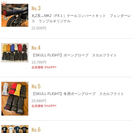
3
No.
丸Z系→MK2（FX１）テールコンバートキット フェンダーレ
ス ランブルオリジナル
22,000円
4
No.
【SKULL FLIGHT】ボーングローブ スカルフライト
10,780円
会員価格 3%OFF!!
5
No.
【SKULL FLIGHT】冬用ボーングローブ スカルフライト
20,680円
会員価格 5%OFF!!
6
No.