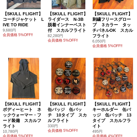
【SKULL FLIGHT】
【SKULL FLIGHT】
【SKULL FLIGHT】
コーチジャケット L
ライダース N-3B
刺繍フリースグロー
IVE TO RIDE
脱着インナーベスト
ブ ３カラー タッ
付 スカルフライト
チパネルOK スカル
9,680円
会員価格 5%OFF!!
フライト
82,280円
会員価格 5%OFF!!
6,050円
会員価格 5%OFF!!
【SKULL FLIGHT】
【SKULL FLIGHT】
【SKULL FLIGHT】
ボディーヒート ネ
缶バッジ 缶バッ
キーホルダー 缶バ
ックウォーマー・フ
チ 10タイプ スカ
ッジ 缶バッチ 13
ード装備 スカルフ
ルフライト
タイプ スカルフラ
ライト
イト
330円
会員価格 5%OFF!!
10,780円
495円
会員価格 5%OFF!!
会員価格 4%OFF!!