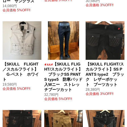
会員価格 3%OFF!!
ロー サングラス
30,580円
会員価格 3%OFF!!
14,080円
会員価格 5%OFF!!
【SKULL FLIGHT
【SKULL FLIG
【SKULL FLIGHT/ス
／スカルフライト】
HT/スカルフライト】
カルフライト】SS P
G-ベスト ホワイ
ブラックSS PANT
ANTS type2 ブラッ
ト
S type5 防寒パッド
ク レザーポケッ
入Wニー ストレッ
ト ブーツカット
19,580円
会員価格 5%OFF!!
チブーツカット
28,380円
会員価格 3%OFF!!
32,780円
会員価格 5%OFF!!