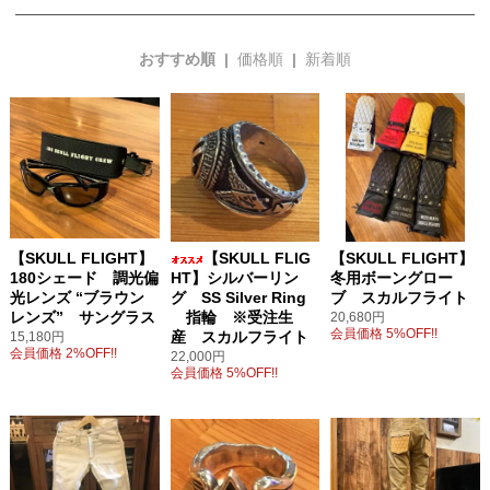
おすすめ順 |
価格順
|
新着順
【SKULL FLIGHT】
【SKULL FLIG
【SKULL FLIGHT】
180シェード 調光偏
HT】シルバーリン
冬用ボーングロー
光レンズ “ブラウン
グ SS Silver Ring
ブ スカルフライト
レンズ” サングラス
指輪 ※受注生
20,680円
会員価格 5%OFF!!
産 スカルフライト
15,180円
会員価格 2%OFF!!
22,000円
会員価格 5%OFF!!