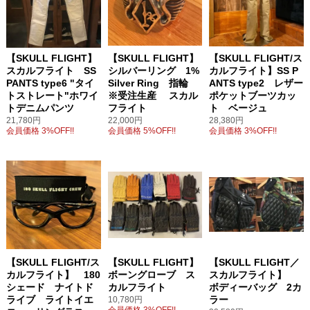
【SKULL FLIGHT】
【SKULL FLIGHT】
【SKULL FLIGHT/ス
スカルフライト SS
シルバーリング 1%
カルフライト】SS P
PANTS type6 "タイ
Silver Ring 指輪
ANTS type2 レザー
トストレート"ホワイ
※受注生産 スカル
ポケットブーツカッ
トデニムパンツ
フライト
ト ベージュ
21,780円
22,000円
28,380円
会員価格 3%OFF!!
会員価格 5%OFF!!
会員価格 3%OFF!!
【SKULL FLIGHT/ス
【SKULL FLIGHT】
【SKULL FLIGHT／
カルフライト】 180
ボーングローブ ス
スカルフライト】
シェード ナイトド
カルフライト
ボディーバッグ 2カ
ライブ ライトイエ
ラー
10,780円