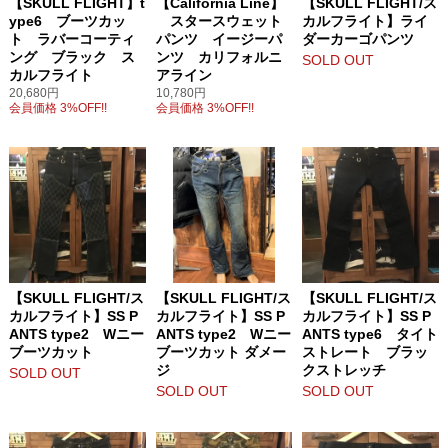
【SKULL FLIGHT】t
【California Line】
【SKULL FLIGHT/ス
ype6 ブーツカッ
スタースウェット
カルフライト】ライ
ト ラバーコーティ
パンツ イージーパ
ダーカーゴパンツ
ング ブラック ス
ンツ カリフォルニ
SOLD OUT
カルフライト
アライン
20,680円
10,780円
会員価格 3%OFF!!
会員価格 3%OFF!!
【SKULL FLIGHT/ス
【SKULL FLIGHT/ス
【SKULL FLIGHT/ス
カルフライト】SS P
カルフライト】SS P
カルフライト】SS P
ANTS type2 Wニー
ANTS type2 Wニー
ANTS type6 タイト
ブーツカット
ブーツカット ダメー
ストレート ブラッ
ジ
クストレッチ
SOLD OUT
SOLD OUT
SOLD OUT