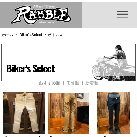
ホーム
>
Biker's Select
>
ボトムス
Biker's Select
おすすめ順 |
価格順
|
新着順