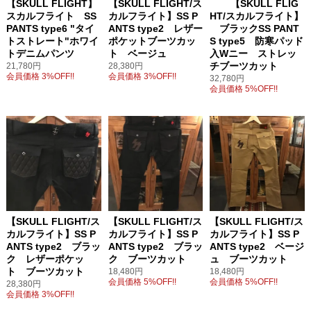
【SKULL FLIGHT】
【SKULL FLIGHT/ス
【SKULL FLIG
スカルフライト SS
カルフライト】SS P
HT/スカルフライト】
PANTS type6 "タイ
ANTS type2 レザー
ブラックSS PANT
トストレート"ホワイ
ポケットブーツカッ
S type5 防寒パッド
トデニムパンツ
ト ベージュ
入Wニー ストレッ
チブーツカット
21,780円
28,380円
会員価格 3%OFF!!
会員価格 3%OFF!!
32,780円
会員価格 5%OFF!!
【SKULL FLIGHT/ス
【SKULL FLIGHT/ス
【SKULL FLIGHT/ス
カルフライト】SS P
カルフライト】SS P
カルフライト】SS P
ANTS type2 ブラッ
ANTS type2 ブラッ
ANTS type2 ベージ
ク レザーポケッ
ク ブーツカット
ュ ブーツカット
ト ブーツカット
18,480円
18,480円
会員価格 5%OFF!!
会員価格 5%OFF!!
28,380円
会員価格 3%OFF!!