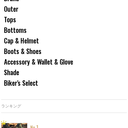
Outer
Tops
Bottoms
Cap & Helmet
Boots & Shoes
Accessory & Wallet & Glove
Shade
Biker's Select
ランキング
1
No.