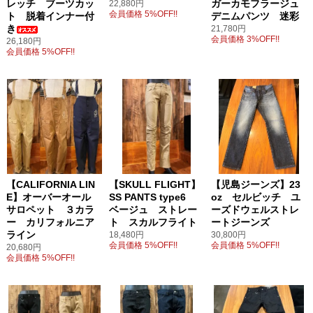
レッチ ブーツカッ
ガーカモフラージュ
22,880円
会員価格 5%OFF!!
ト 脱着インナー付
デニムパンツ 迷彩
き
21,780円
会員価格 3%OFF!!
26,180円
会員価格 5%OFF!!
【CALIFORNIA LIN
【SKULL FLIGHT】
【児島ジーンズ】23
E】オーバーオール
SS PANTS type6
oz セルビッチ ユ
サロペット ３カラ
ベージュ ストレー
ーズドウェルストレ
ー カリフォルニア
ト スカルフライト
ートジーンズ
ライン
18,480円
30,800円
会員価格 5%OFF!!
会員価格 5%OFF!!
20,680円
会員価格 5%OFF!!