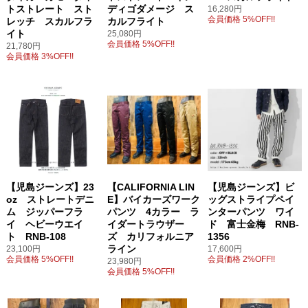
トストレート スト
ディゴダメージ ス
16,280円
会員価格 5%OFF!!
レッチ スカルフラ
カルフライト
イト
25,080円
会員価格 5%OFF!!
21,780円
会員価格 3%OFF!!
【児島ジーンズ】23
【CALIFORNIA LIN
【児島ジーンズ】ビ
oz ストレートデニ
E】バイカーズワーク
ッグストライプペイ
ム ジッパーフラ
パンツ 4カラー ラ
ンターパンツ ワイ
イ ヘビーウエイ
イダートラウザー
ド 富士金梅 RNB-
ト RNB-108
ズ カリフォルニア
1356
ライン
23,100円
17,600円
会員価格 5%OFF!!
会員価格 2%OFF!!
23,980円
会員価格 5%OFF!!