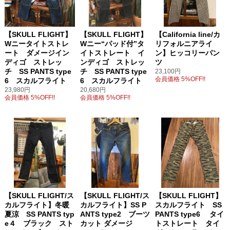
【SKULL FLIGHT】
【SKULL FLIGHT】
【California line/カ
Wニータイトストレ
Wニー“パッド付”タ
リフォルニアライ
ート ダメージイン
イトストレート イ
ン】ヒッコリーパン
ディゴ ストレッ
ンディゴ ストレッ
ツ
チ SS PANTS type
チ SS PANTS type
23,100円
会員価格 5%OFF!!
6 スカルフライト
6 スカルフライト
23,980円
20,680円
会員価格 5%OFF!!
会員価格 5%OFF!!
【SKULL FLIGHT/ス
【SKULL FLIGHT/ス
【SKULL FLIGHT】
カルフライト】冬暖
カルフライト】SS P
スカルフライト SS
夏涼 SS PANTS typ
ANTS type2 ブーツ
PANTS type6 タイ
e４ ブラック スト
カット ダメージ
トストレート タイ