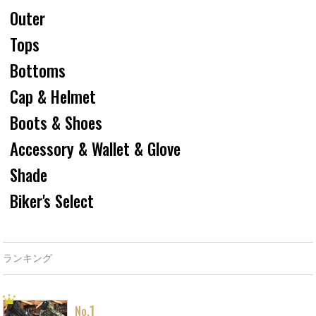
Outer
Tops
Bottoms
Cap & Helmet
Boots & Shoes
Accessory & Wallet & Glove
Shade
Biker's Select
ランキング
1
No.