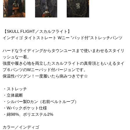
【SKULL FLIGHT／スカルフライト】
インディゴ タイトストレート Wニー “パッド付”ストレッチパンツ
ハードなライディングからタウンユースまで使いまわせるスタイリ
ッシュな一着。
強度や履き心地を両立したスカルフライトの真骨頂ともいえるタイ
プ６パンツのWニーパッド付バージョンです。
保温性バツグン！一度履いたら病みつきです☆
・ストレッチ
・立体裁断
・シルバー製Dカン（右前ベルトループ）
・Wバックポケット仕様
・綿98%、ポリエステル2%
カラー／インディゴ