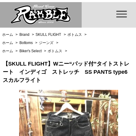
ホーム
>
Brand
>
SKULL FLIGHT
>
ボトムス
>
ホーム
>
Bottoms
>
ジーンズ
>
ホーム
>
Biker's Select
>
ボトムス
>
【SKULL FLIGHT】Wニー“パッド付”タイトストレ
ート インディゴ ストレッチ SS PANTS type6
スカルフライト