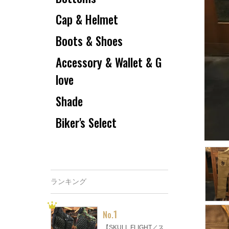
Cap & Helmet
Boots & Shoes
Accessory & Wallet & G
love
Shade
Biker's Select
ランキング
1
No.
【SKULL FLIGHT／ス