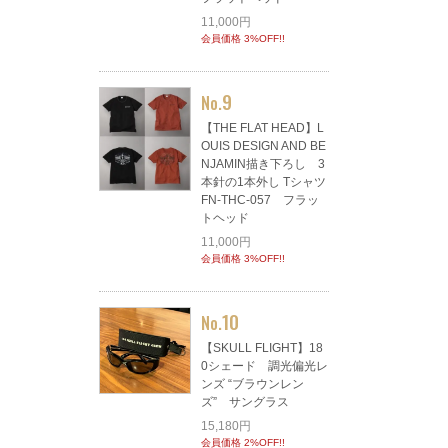
11,000円
会員価格 3%OFF!!
9
No.
【THE FLAT HEAD】L
OUIS DESIGN AND BE
NJAMIN描き下ろし 3
本針の1本外し Tシャツ
FN-THC-057 フラッ
トヘッド
11,000円
会員価格 3%OFF!!
10
No.
【SKULL FLIGHT】18
0シェード 調光偏光レ
ンズ “ブラウンレン
ズ” サングラス
15,180円
会員価格 2%OFF!!