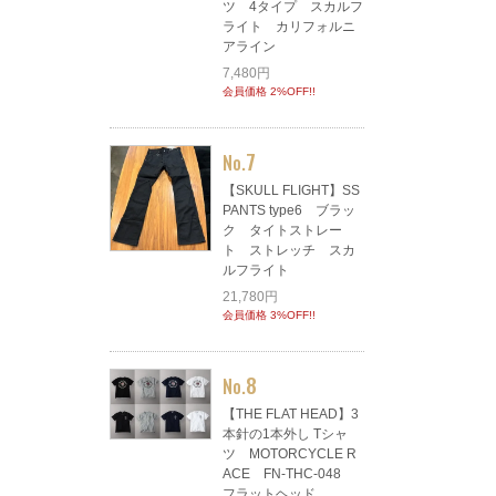
ツ 4タイプ スカルフ
ライト カリフォルニ
アライン
7,480円
会員価格 2%OFF!!
7
No.
【SKULL FLIGHT】SS
PANTS type6 ブラッ
ク タイトストレー
ト ストレッチ スカ
ルフライト
21,780円
会員価格 3%OFF!!
8
No.
【THE FLAT HEAD】3
本針の1本外し Tシャ
ツ MOTORCYCLE R
ACE FN-THC-048
フラットヘッド