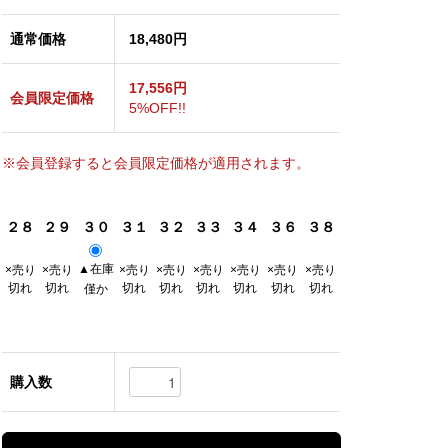
通常価格
18,480円
17,556円
会員限定価格
5%OFF!!
※会員登録すると会員限定価格が適用されます。
２８
２９
３０
３１
３２
３３
３４
３６
３８
▲在庫
×売り
×売り
×売り
×売り
×売り
×売り
×売り
×売り
切れ
切れ
切れ
切れ
切れ
切れ
切れ
切れ
僅か
購入数