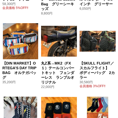
Bag グリーシーキ
インチ グリーサー
58,300円
会員価格 5%OFF!!
ッズ
6,050円
8,800円
【DIN MARKET】O
丸Z系→MK2（FX
【SKULL FLIGHT／
RTEGA’S DAY TRIP
１）テールコンバー
スカルフライト】
BAG オルテガバッ
トキット フェンダ
ボディーバッグ 2カ
グ
ーレス ランブルオ
ラー
リジナル
35,200円
30,580円
会員価格 3%OFF!!
22,000円