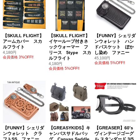
【SKULL FLIGHT】
【SKULL FLIGHT】
【FUNNY】シェリダ
アームカバー スカ
イヤーループ付きネ
ンウォレット ハン
ルフライト
ックウォーマー フ
ドバスケット ぼか
リース 5type スカ
し染め ファニー
4,180円
会員価格 3%OFF!!
ルフライト
45,100円
会員価格 5%OFF!!
4,180円
会員価格 5%OFF!!
【FUNNY】シェリダ
【GREASYKIDS】キ
【GREASER】60’s
ンウォレット クラ
ャンバスサドルバッ
ヴィンテージゴーグ
フトSS ファニー
グ Canvas Saddle
ル スタンダード 3/5