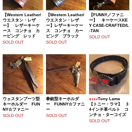
【Western Leather/
【Western Leather/
【FUNNY／ファニ
ウエスタン・レザ
ウエスタン・レザ
ー】 キーケースKE
ー】 レザーキーケ
ー】レザーキーケー
Y CASE-CRAFTED/L
ース コンチョ カ
ス コンチョ カー
-TAN
ービング レッド
ビング ブラック
SOLD OUT
SOLD OUT
SOLD OUT
ウェスタンブーツ型
拳銃型キーホルダ
Tony Lama
キーホルダー FUN
ー FUNNY☆ファニ
【トニー・ラマ】 3
NY☆ファニー
ー
4インチ革ベルト コ
ンチョ・ターコイズ
SOLD OUT
SOLD OUT
SOLD OUT