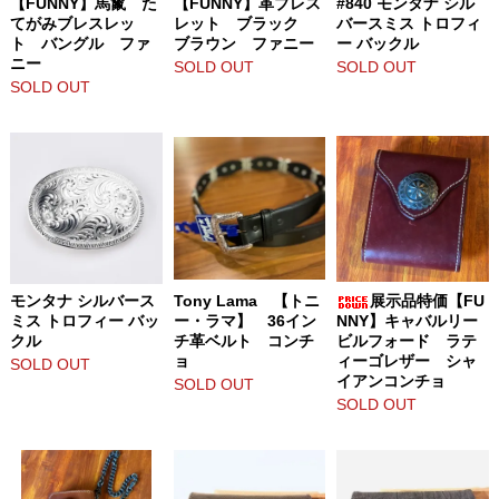
【FUNNY】馬鬣 た
【FUNNY】革ブレス
#840 モンタナ シル
てがみブレスレッ
レット ブラック
バースミス トロフィ
ト バングル ファ
ブラウン ファニー
ー バックル
ニー
SOLD OUT
SOLD OUT
SOLD OUT
モンタナ シルバース
Tony Lama 【トニ
展示品特価【FU
ミス トロフィー バッ
ー・ラマ】 36イン
NNY】キャバルリー
クル
チ革ベルト コンチ
ビルフォード ラテ
ョ
ィーゴレザー シャ
SOLD OUT
イアンコンチョ
SOLD OUT
SOLD OUT