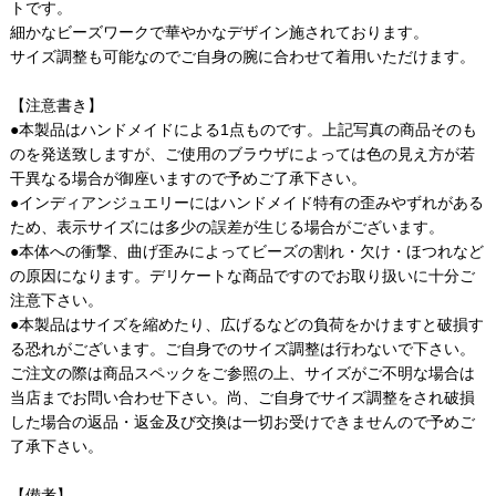
トです。
細かなビーズワークで華やかなデザイン施されております。
サイズ調整も可能なのでご自身の腕に合わせて着用いただけます。
【注意書き】
●本製品はハンドメイドによる1点ものです。上記写真の商品そのも
のを発送致しますが、ご使用のブラウザによっては色の見え方が若
干異なる場合が御座いますので予めご了承下さい。
●インディアンジュエリーにはハンドメイド特有の歪みやずれがある
ため、表示サイズには多少の誤差が生じる場合がございます。
●本体への衝撃、曲げ歪みによってビーズの割れ・欠け・ほつれなど
の原因になります。デリケートな商品ですのでお取り扱いに十分ご
注意下さい。
●本製品はサイズを縮めたり、広げるなどの負荷をかけますと破損す
る恐れがございます。ご自身でのサイズ調整は行わないで下さい。
ご注文の際は商品スペックをご参照の上、サイズがご不明な場合は
当店までお問い合わせ下さい。尚、ご自身でサイズ調整をされ破損
した場合の返品・返金及び交換は一切お受けできませんので予めご
了承下さい。
【備考】