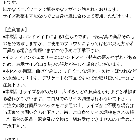
トです。
細かなビーズワークで華やかなデザイン施されております。
サイズ調整も可能なのでご自身の腕に合わせて着用いただけます。
【注意書き】
●本製品はハンドメイドによる1点ものです。上記写真の商品そのも
のを発送致しますが、ご使用のブラウザによっては色の見え方が若
干異なる場合が御座いますので予めご了承下さい。
●インディアンジュエリーにはハンドメイド特有の歪みやずれがある
ため、表示サイズには多少の誤差が生じる場合がございます。
●本体への衝撃、曲げ歪みによってビーズの割れ・欠け・ほつれなど
の原因になります。デリケートな商品ですのでお取り扱いに十分ご
注意下さい。
●本製品はサイズを縮めたり、広げるなどの負荷をかけますと破損す
る恐れがございます。ご自身でのサイズ調整は行わないで下さい。
ご注文の際は商品スペックをご参照の上、サイズがご不明な場合は
当店までお問い合わせ下さい。尚、ご自身でサイズ調整をされ破損
した場合の返品・返金及び交換は一切お受けできませんので予めご
了承下さい。
【備考】