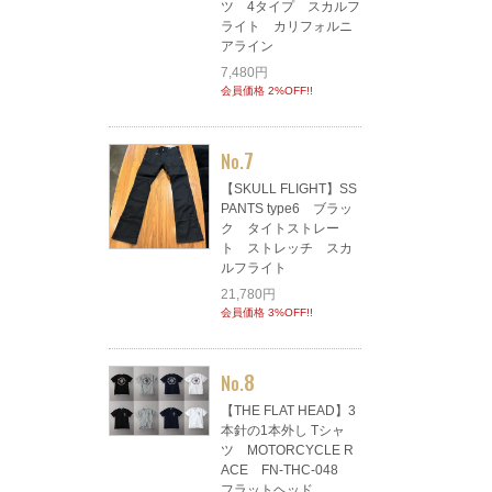
ツ 4タイプ スカルフ
ライト カリフォルニ
アライン
7,480円
会員価格 2%OFF!!
7
No.
【SKULL FLIGHT】SS
PANTS type6 ブラッ
ク タイトストレー
ト ストレッチ スカ
ルフライト
21,780円
会員価格 3%OFF!!
8
No.
【THE FLAT HEAD】3
本針の1本外し Tシャ
ツ MOTORCYCLE R
ACE FN-THC-048
フラットヘッド