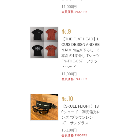
11,000円
会員価格 3%OFF!!
9
No.
【THE FLAT HEAD】L
OUIS DESIGN AND BE
NJAMIN描き下ろし 3
本針の1本外し Tシャツ
FN-THC-057 フラッ
トヘッド
11,000円
会員価格 3%OFF!!
10
No.
【SKULL FLIGHT】18
0シェード 調光偏光レ
ンズ “ブラウンレン
ズ” サングラス
15,180円
会員価格 2%OFF!!