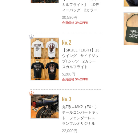
カルフライト】 ボデ
ィーバッグ 2カラー
30,580円
会員価格 3%OFF!!
2
No.
【SKULL FLIGHT】13
ウイング サイドジッ
プTシャツ 2カラー
スカルフライト
5,280円
会員価格 5%OFF!!
3
No.
丸Z系→MK2（FX１）
テールコンバートキッ
ト フェンダーレス
ランブルオリジナル
22,000円