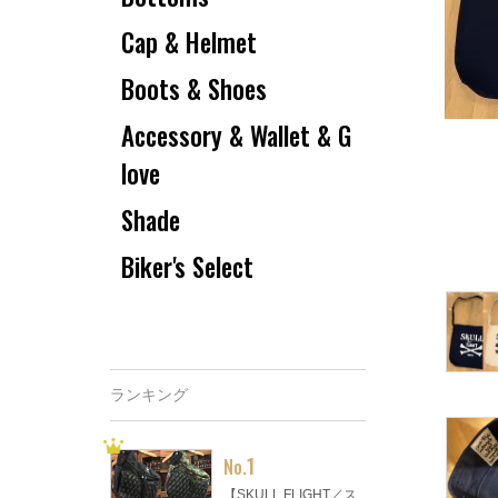
Cap & Helmet
Boots & Shoes
Accessory & Wallet & G
love
Shade
Biker's Select
ランキング
1
No.
【SKULL FLIGHT／ス