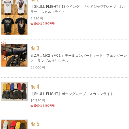
【SKULL FLIGHT】13ウイング サイドジップTシャツ 2カ
ラー スカルフライト
5,280円
会員価格 5%OFF!!
3
No.
丸Z系→MK2（FX１）テールコンバートキット フェンダーレ
ス ランブルオリジナル
22,000円
4
No.
【SKULL FLIGHT】ボーングローブ スカルフライト
10,780円
会員価格 3%OFF!!
5
No.