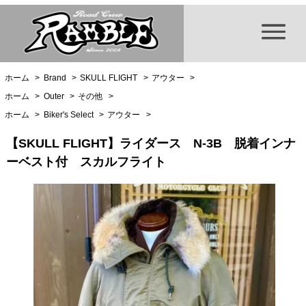
ホーム
>
Brand
>
SKULL FLIGHT
>
アウター
>
ホーム
>
Outer
>
その他
>
ホーム
>
Biker's Select
>
アウター
>
【SKULL FLIGHT】ライダース N-3B 脱着インナ
ーベスト付 スカルフライト