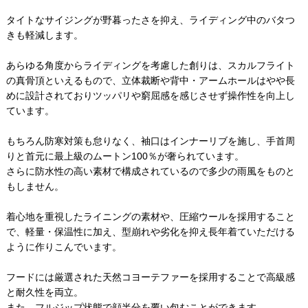
タイトなサイジングが野暮ったさを抑え、ライディング中のバタつ
きも軽減します。
あらゆる角度からライディングを考慮した創りは、スカルフライト
の真骨頂といえるもので、立体裁断や背中・アームホールはやや長
めに設計されておりツッパリや窮屈感を感じさせず操作性を向上し
ています。
もちろん防寒対策も怠りなく、袖口はインナーリブを施し、手首周
りと首元に最上級のムートン100％が奢られています。
さらに防水性の高い素材で構成されているので多少の雨風をものと
もしません。
着心地を重視したライニングの素材や、圧縮ウールを採用すること
で、軽量・保温性に加え、型崩れや劣化を抑え長年着ていただける
ように作りこんでいます。
フードには厳選された天然コヨーテファーを採用することで高級感
と耐久性を両立。
また、フルジップ状態で顔半分を覆い包むことができます。