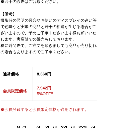
※若干の誤差はご容赦ください。
【備考】
撮影時の照明の具合やお使いのディスプレイの違い等
で色味など実際の商品と若干の相違が生じる場合がご
ざいますので、予めご了承くださいます様お願いいた
します。実店舗での販売もしております。
稀に時間差で、ご注文を頂きましても商品が売り切れ
の場合もありますのでご了承ください。
通常価格
8,360円
7,942円
会員限定価格
5%OFF!!
※会員登録すると会員限定価格が適用されます。
M（3
L（4
XL（4
XXL（4
XXXL（4