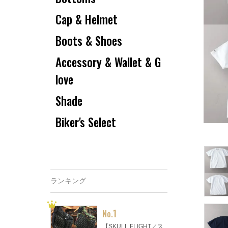
Cap & Helmet
Boots & Shoes
Accessory & Wallet & G
love
Shade
Biker's Select
ランキング
1
No.
【SKULL FLIGHT／ス