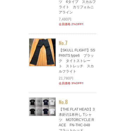
ツ 4タイプ スカルフ
ライト カリフォルニ
アライン
7,480円
会員価格 2%OFF!!
7
No.
【SKULL FLIGHT】SS
PANTS type6 ブラッ
ク タイトストレー
ト ストレッチ スカ
ルフライト
21,780円
会員価格 3%OFF!!
8
No.
【THE FLAT HEAD】3
本針の1本外し Tシャ
ツ MOTORCYCLE R
ACE FN-THC-048
フラットヘッド