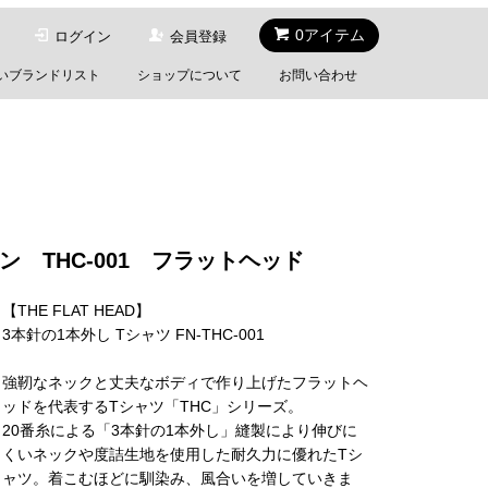
0アイテム
ログイン
会員登録
いブランドリスト
ショップについて
お問い合わせ
ーン THC-001 フラットヘッド
【THE FLAT HEAD】
3本針の1本外し Tシャツ FN-THC-001
強靭なネックと丈夫なボディで作り上げたフラットヘ
ッドを代表するTシャツ「THC」シリーズ。
20番糸による「3本針の1本外し」縫製により伸びに
くいネックや度詰生地を使用した耐久力に優れたTシ
ャツ。着こむほどに馴染み、風合いを増していきま