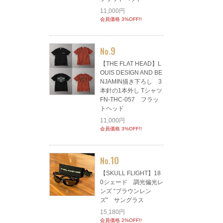
11,000円
会員価格 3%OFF!!
9
No.
【THE FLAT HEAD】L
OUIS DESIGN AND BE
NJAMIN描き下ろし 3
本針の1本外し Tシャツ
FN-THC-057 フラッ
トヘッド
11,000円
会員価格 3%OFF!!
10
No.
【SKULL FLIGHT】18
0シェード 調光偏光レ
ンズ “ブラウンレン
ズ” サングラス
15,180円
会員価格 2%OFF!!