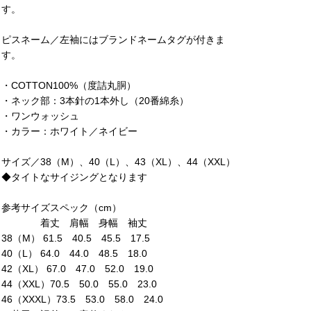
す。
ピスネーム／左袖にはブランドネームタグが付きま
す。
・COTTON100%（度詰丸胴）
・ネック部：3本針の1本外し（20番綿糸）
・ワンウォッシュ
・カラー：ホワイト／ネイビー
サイズ／38（M）、40（L）、43（XL）、44（XXL）
◆タイトなサイジングとなります
参考サイズスペック（cm）
着丈 肩幅 身幅 袖丈
38（M） 61.5 40.5 45.5 17.5
40（L） 64.0 44.0 48.5 18.0
42（XL） 67.0 47.0 52.0 19.0
44（XXL）70.5 50.0 55.0 23.0
46（XXXL）73.5 53.0 58.0 24.0