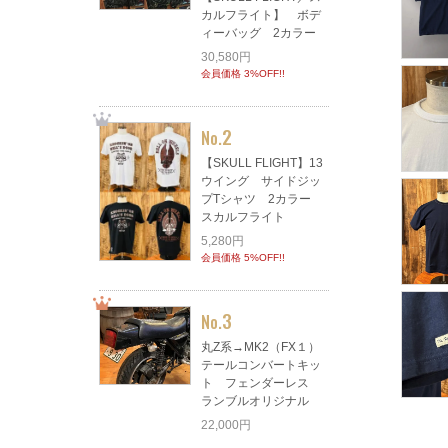
カルフライト】 ボデ
ィーバッグ 2カラー
30,580円
会員価格 3%OFF!!
2
No.
【SKULL FLIGHT】13
ウイング サイドジッ
プTシャツ 2カラー
スカルフライト
5,280円
会員価格 5%OFF!!
3
No.
丸Z系→MK2（FX１）
テールコンバートキッ
ト フェンダーレス
ランブルオリジナル
22,000円