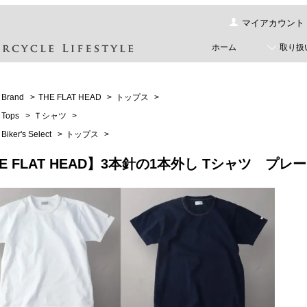
マイアカウント
ホーム
取り扱
Brand
>
THE FLAT HEAD
>
トップス
>
Tops
>
Ｔシャツ
>
Biker's Select
>
トップス
>
E FLAT HEAD】3本針の1本外し Tシャツ プレ