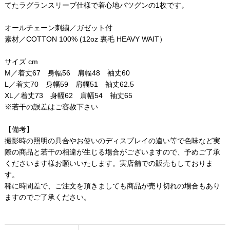
てたラグランスリーブ仕様で着心地バツグンの1枚です。
オールチェーン刺繍／ガゼット付
素材／COTTON 100% (12oz 裏毛 HEAVY WAIT）
サイズ cm
M／着丈67 身幅56 肩幅48 袖丈60
L／着丈70 身幅59 肩幅51 袖丈62.5
XL／着丈73 身幅62 肩幅54 袖丈65
※若干の誤差はご容赦下さい
【備考】
撮影時の照明の具合やお使いのディスプレイの違い等で色味など実
際の商品と若干の相違が生じる場合がございますので、予めご了承
くださいます様お願いいたします。実店舗での販売もしておりま
す。
稀に時間差で、ご注文を頂きましても商品が売り切れの場合もあり
ますのでご了承ください。