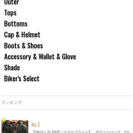
Outer
Tops
Bottoms
Cap & Helmet
Boots & Shoes
Accessory & Wallet & Glove
Shade
Biker's Select
ランキング
1
No.
【SKULL FLIGHT／スカルフライト】 ボディーバッグ 2カ