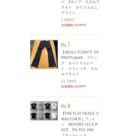
ツ 4タイプ スカルフ
ライト カリフォルニ
アライン
7,480円
会員価格 2%OFF!!
7
No.
【SKULL FLIGHT】SS
PANTS type6 ブラッ
ク タイトストレー
ト ストレッチ スカ
ルフライト
21,780円
会員価格 3%OFF!!
8
No.
【THE FLAT HEAD】3
本針の1本外し Tシャ
ツ MOTORCYCLE R
ACE FN-THC-048
フラットヘッド