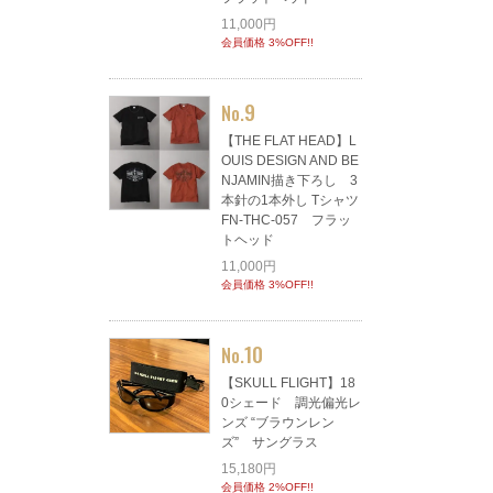
11,000円
会員価格 3%OFF!!
9
No.
【THE FLAT HEAD】L
OUIS DESIGN AND BE
NJAMIN描き下ろし 3
本針の1本外し Tシャツ
FN-THC-057 フラッ
トヘッド
11,000円
会員価格 3%OFF!!
10
No.
【SKULL FLIGHT】18
0シェード 調光偏光レ
ンズ “ブラウンレン
ズ” サングラス
15,180円
会員価格 2%OFF!!