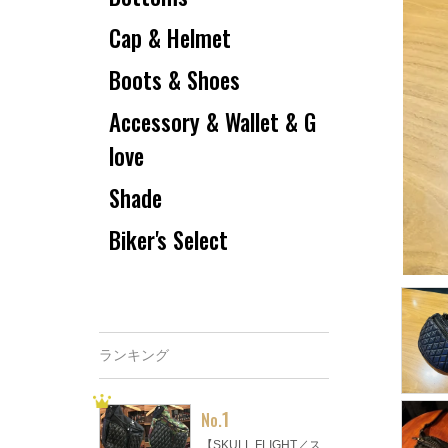
Cap & Helmet
Boots & Shoes
Accessory & Wallet & G
love
Shade
Biker's Select
ランキング
1
No.
【SKULL FLIGHT／ス