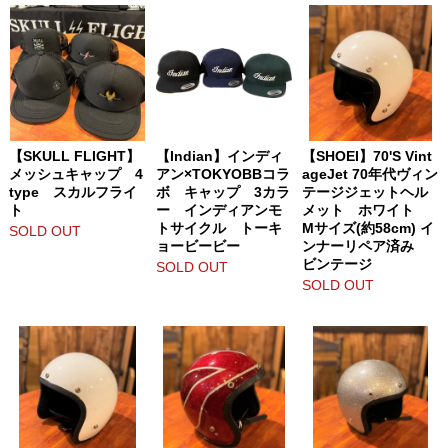
【SKULL FLIGHT】
【Indian】インディ
【SHOEI】70'S Vint
メッシュキャップ 4
アン×TOKYOBBコラ
ageJet 70年代ヴィン
type スカルフライ
ボ キャップ 3カラ
テージジェットヘル
ト
ー インディアンモ
メット ホワイト
トサイクル トーキ
Mサイズ(約58cm) イ
SOLD OUT
ョービービー
ンナーリペア済み
ビンテージ
SOLD OUT
SOLD OUT