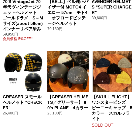
70'S VintageJet 70
【BELL】ベル純正バ
AVENGER HELMET
年代ヴィンテージジ
イザー付 MOTO4 イ
S “SUPER CHARGE
ェットヘルメット
エロー 57cm モト4
R”
ゴールドラメ S～M
オフロードビンテ
39,600円
サイズ(about 56cm)
ージヘルメット
インナーリペア済み
70,180円
59,950円
会員価格 5%OFF!!
GREASER スモール
【GREASER HELME
【SKULL FLIGHT】
ヘルメット “CHECK
TS／グリーサー】 6
ワンスターピンズ
ER”
0's PLANE 4カラー
ビーニーキャップ 5
カラー スカルフラ
26,400円
23,100円
イト
SOLD OUT