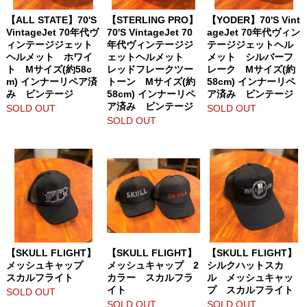
【ALL STATE】70'S
【STERLING PRO】
【YODER】70'S Vint
VintageJet 70年代ヴ
70'S VintageJet 70
ageJet 70年代ヴィン
ィンテージジェット
年代ヴィンテージジ
テージジェットヘル
ヘルメット ホワイ
ェットヘルメット
メット シルバーフ
ト Mサイズ(約58c
レッドフレークツー
レーク Mサイズ(約
m) インナーリペア済
トーン Mサイズ(約
58cm) インナーリペ
み ビンテージ
58cm) インナーリペ
ア済み ビンテージ
ア済み ビンテージ
SOLD OUT
SOLD OUT
SOLD OUT
【SKULL FLIGHT】
【SKULL FLIGHT】
【SKULL FLIGHT】
メッシュキャップ
メッシュキャップ 2
シルクハットスカ
スカルフライト
カラー スカルフラ
ル メッシュキャッ
イト
プ スカルフライト
SOLD OUT
SOLD OUT
SOLD OUT