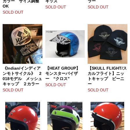
カラー サイズ調整
キッズ
ラー
OK
SOLD OUT
SOLD OUT
SOLD OUT
《Indian/インディア
【HEAT GROUP】
【SKULL FLIGHT/ス
ンモトサイクル》 2
モンスターバイザ
カルフライト】ニッ
018モデル メッシュ
ー “クロス”
トキャップ ビーニ
キャップ ２カラー
ー
SOLD OUT
SOLD OUT
SOLD OUT