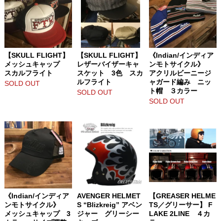
【SKULL FLIGHT】
【SKULL FLIGHT】
《Indian/インディア
メッシュキャップ
レザーバイザーキャ
ンモトサイクル》
スカルフライト
スケット 3色 スカ
アクリルビーニージ
ルフライト
ャガード編み ニッ
SOLD OUT
ト帽 ３カラー
SOLD OUT
SOLD OUT
《Indian/インディア
AVENGER HELMET
【GREASER HELME
ンモトサイクル》
S “Blizkreig” アベン
TS／グリーサー】 F
メッシュキャップ 3
ジャー グリーシー
LAKE 2LINE ４カ