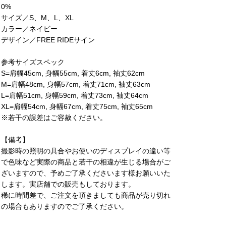
0%
サイズ／S、M、L、XL
カラー／ネイビー
デザイン／FREE RIDEサイン
参考サイズスペック
S=肩幅45cm, 身幅55cm, 着丈6cm, 袖丈62cm
M=肩幅48cm, 身幅57cm, 着丈71cm, 袖丈63cm
L=肩幅51cm, 身幅59cm, 着丈73cm, 袖丈64cm
XL=肩幅54cm, 身幅67cm, 着丈75cm, 袖丈65cm
※若干の誤差はご容赦ください。
【備考】
撮影時の照明の具合やお使いのディスプレイの違い等
で色味など実際の商品と若干の相違が生じる場合がご
ざいますので、予めご了承くださいます様お願いいた
します。実店舗での販売もしております。
稀に時間差で、ご注文を頂きましても商品が売り切れ
の場合もありますのでご了承ください。