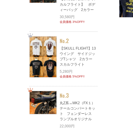
カルフライト】 ボデ
ィーバッグ 2カラー
30,580円
会員価格 3%OFF!!
2
No.
【SKULL FLIGHT】13
ウイング サイドジッ
プTシャツ 2カラー
スカルフライト
5,280円
会員価格 5%OFF!!
3
No.
丸Z系→MK2（FX１）
テールコンバートキッ
ト フェンダーレス
ランブルオリジナル
22,000円