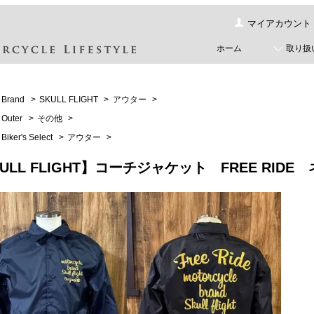
マイアカウント
ホーム
取り扱
Brand
>
SKULL FLIGHT
>
アウター
>
Outer
>
その他
>
Biker's Select
>
アウター
>
KULL FLIGHT】コーチジャケット FREE RI