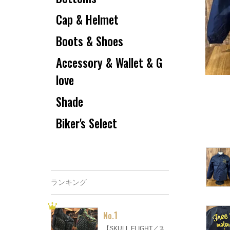
Cap & Helmet
Boots & Shoes
Accessory & Wallet & G
love
Shade
Biker's Select
ランキング
1
No.
【SKULL FLIGHT／ス