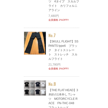
ツ 4タイプ スカルフ
ライト カリフォルニ
アライン
7,480円
会員価格 2%OFF!!
7
No.
【SKULL FLIGHT】SS
PANTS type6 ブラッ
ク タイトストレー
ト ストレッチ スカ
ルフライト
21,780円
会員価格 3%OFF!!
8
No.
【THE FLAT HEAD】3
本針の1本外し Tシャ
ツ MOTORCYCLE R
ACE FN-THC-048
フラットヘッド