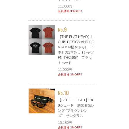
11,000円
会員価格 3%OFF!!
9
No.
【THE FLAT HEAD】L
OUIS DESIGN AND BE
NJAMIN描き下ろし 3
本針の1本外し Tシャツ
FN-THC-057 フラッ
トヘッド
11,000円
会員価格 3%OFF!!
10
No.
【SKULL FLIGHT】18
0シェード 調光偏光レ
ンズ “ブラウンレン
ズ” サングラス
15,180円
会員価格 2%OFF!!