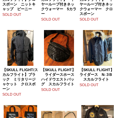
スボーン ニットキ
ヤーループ付きネッ
ヤーループ付きネッ
ャップ ビーニー
クウォーマー 5カラ
クウォーマー クロ
ー
スボーン
SOLD OUT
SOLD OUT
SOLD OUT
【SKULL FLIGHT/ス
【SKULL FLIGHT】
【SKULL FLIGHT】
カルフライト】ブラ
ライダースホース
ライダース N-３B
ック ミリタリージ
ハイドウエストバッ
スカルフライト
ャケット クロスボ
グ スカルフライト
SOLD OUT
ーン
SOLD OUT
SOLD OUT