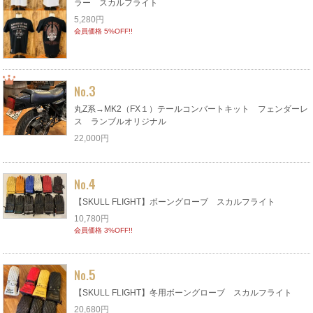
ラー スカルフライト
5,280円
会員価格 5%OFF!!
3
No.
丸Z系→MK2（FX１）テールコンバートキット フェンダーレ
ス ランブルオリジナル
22,000円
4
No.
【SKULL FLIGHT】ボーングローブ スカルフライト
10,780円
会員価格 3%OFF!!
5
No.
【SKULL FLIGHT】冬用ボーングローブ スカルフライト
20,680円