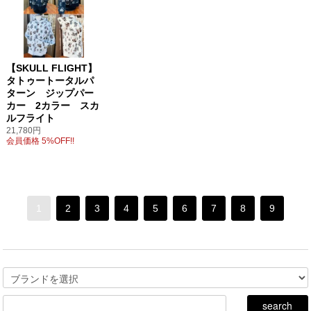
【SKULL FLIGHT】
タトゥートータルパ
ターン ジップパー
カー 2カラー スカ
ルフライト
21,780円
会員価格 5%OFF!!
1
2
3
4
5
6
7
8
9