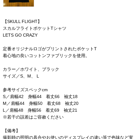
【SKULL FLIGHT】
スカルフライトポケットTシャツ
LETS GO CRAZY
定番オリジナルロゴがプリントされたポケットT
着心地の良いコットンファブリックを使用。
カラー／ホワイト、ブラック
サイズ／S、M、 L
参考サイズスペックcm
S／肩幅42 身幅44 着丈66 袖丈18
M／肩幅44 身幅50 着丈68 袖丈20
L／肩幅48 身幅56 着丈69 袖丈21
※若干の誤差はご容赦ください
【備考】
撮影時の照明の具合やお使いのディスプレイの違い等で色味など実