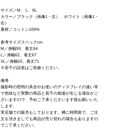
サイズ／M、 L、XL
カラー／ブラック（画像1・左）、ホワイト（画像1・
右）
素材／コットン100%
参考サイズスペックcm
M／身幅59、着丈64
L／身幅62、着丈67
XL／身幅63、着丈71
※若干の誤差はご容赦ください。
備考
撮影時の照明の具合やお使いのディスプレイの違い等
で色味など実際の商品と若干の相違が生じる場合がご
ざいますので、予めご了承くださいます様お願いいた
します。
実店舗での販売もしております。稀に時間差で、ご注
文を頂きましても商品が売り切れの場合もありますの
でご了承ください。