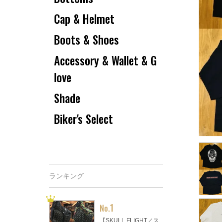
Cap & Helmet
Boots & Shoes
Accessory & Wallet & G
love
Shade
Biker's Select
ランキング
1
No.
【SKULL FLIGHT／ス