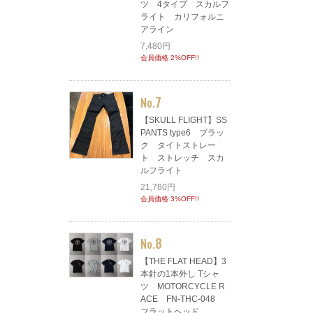
ツ 4タイプ スカルフ
ライト カリフォルニ
アライン
7,480円
会員価格 2%OFF!!
7
No.
【SKULL FLIGHT】SS
PANTS type6 ブラッ
ク タイトストレー
ト ストレッチ スカ
ルフライト
21,780円
会員価格 3%OFF!!
8
No.
【THE FLAT HEAD】3
本針の1本外し Tシャ
ツ MOTORCYCLE R
ACE FN-THC-048
フラットヘッド