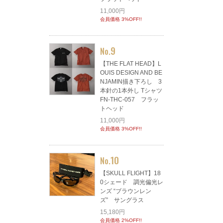
11,000円
会員価格 3%OFF!!
9
No.
【THE FLAT HEAD】L
OUIS DESIGN AND BE
NJAMIN描き下ろし 3
本針の1本外し Tシャツ
FN-THC-057 フラッ
トヘッド
11,000円
会員価格 3%OFF!!
10
No.
【SKULL FLIGHT】18
0シェード 調光偏光レ
ンズ “ブラウンレン
ズ” サングラス
15,180円
会員価格 2%OFF!!