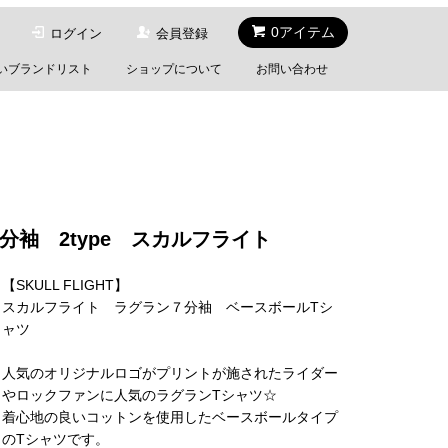
0アイテム
ログイン
会員登録
いブランドリスト
ショップについて
お問い合わせ
７分袖 2type スカルフライト
【SKULL FLIGHT】
スカルフライト ラグラン７分袖 ベースボールTシ
ャツ
人気のオリジナルロゴがプリントが施されたライダー
やロックファンに人気のラグランTシャツ☆
着心地の良いコットンを使用したベースボールタイプ
のTシャツです。