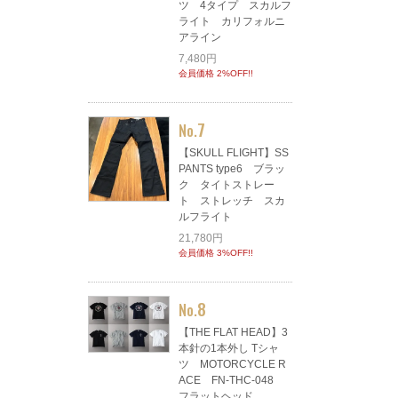
ツ 4タイプ スカルフ
ライト カリフォルニ
アライン
7,480円
会員価格 2%OFF!!
7
No.
【SKULL FLIGHT】SS
PANTS type6 ブラッ
ク タイトストレー
ト ストレッチ スカ
ルフライト
21,780円
会員価格 3%OFF!!
8
No.
【THE FLAT HEAD】3
本針の1本外し Tシャ
ツ MOTORCYCLE R
ACE FN-THC-048
フラットヘッド