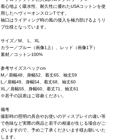
着心地よく吸水性、耐久性に優れたUSAコットンを使
用したヘヴィーオンスロンTです。
袖口はライディング時の風の侵入を極力防げるようリ
ブ仕様となっています。
サイズ／M、 L、XL
カラー／ブルー（画像1上）、レッド（画像1下）
素材／コットン100%
参考サイズスペックcm
M／肩幅48、身幅52、着丈65、袖丈59
L／肩幅49、身幅54、着丈68、袖丈60
XL／肩幅55、身幅60、着丈71、袖丈61
※若干の誤差はご容赦ください。
備考
撮影時の照明の具合やお使いのディスプレイの違い等
で色味など実際の商品と若干の相違が生じる場合がご
ざいますので、予めご了承くださいます様お願いいた
します。