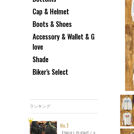
Cap & Helmet
Boots & Shoes
Accessory & Wallet & G
love
Shade
Biker's Select
ランキング
1
No.
【SKULL FLIGHT／ス