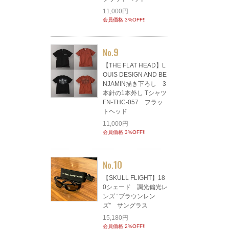
11,000円
会員価格 3%OFF!!
9
No.
【THE FLAT HEAD】L
OUIS DESIGN AND BE
NJAMIN描き下ろし 3
本針の1本外し Tシャツ
FN-THC-057 フラッ
トヘッド
11,000円
会員価格 3%OFF!!
10
No.
【SKULL FLIGHT】18
0シェード 調光偏光レ
ンズ “ブラウンレン
ズ” サングラス
15,180円
会員価格 2%OFF!!